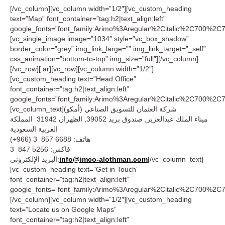
[/vc_column][vc_column width=”1/2″][vc_custom_heading
text=”Map” font_container=”tag:h2|text_align:left”
google_fonts=”font_family:Arimo%3Aregular%2Citalic%2C700%2C7
[vc_single_image image=”1034″ style=”vc_box_shadow”
border_color=”grey” img_link_large=”” img_link_target=”_self”
css_animation=”bottom-to-top” img_size=”full”][/vc_column]
[/vc_row][:ar][vc_row][vc_column width=”1/2″]
[vc_custom_heading text=”Head Office”
font_container=”tag:h2|text_align:left”
google_fonts=”font_family:Arimo%3Aregular%2Citalic%2C700%2C7
[vc_column_text]شركة العثمان للتسويق الصناعي (أمكو)
ميناء الملك عبدالعزيز, صندوق بريد 39052, الظهران 31942 المملكة
العربية السعودية
هاتف: 6688 857 3 (966+)
فاكس: 5256 847 3
البريد الإلكتروني:
info@imco-alothman.com
[/vc_column_text]
[vc_custom_heading text=”Get in Touch”
font_container=”tag:h2|text_align:left”
google_fonts=”font_family:Arimo%3Aregular%2Citalic%2C700%2C7
[/vc_column][vc_column width=”1/2″][vc_custom_heading
text=”Locate us on Google Maps”
font_container=”tag:h2|text_align:left”