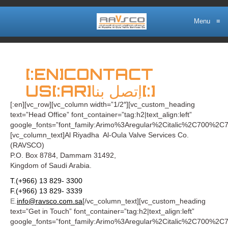
Menu
≡
[:EN]CONTACT
US[:AR]إتصل بنا[:]
[:en][vc_row][vc_column width=”1/2″][vc_custom_heading
text=”Head Office” font_container=”tag:h2|text_align:left”
google_fonts=”font_family:Arimo%3Aregular%2Citalic%2C700%2C7
[vc_column_text]Al Riyadha Al-Oula Valve Services Co.
(RAVSCO)
P.O. Box 8784, Dammam 31492,
Kingdom of Saudi Arabia.
T.(+966) 13 829- 3300
F.(+966) 13 829- 3339
E.
info@
ravsco
.com.sa
[/vc_column_text][vc_custom_heading
text=”Get in Touch” font_container=”tag:h2|text_align:left”
google_fonts=”font_family:Arimo%3Aregular%2Citalic%2C700%2C7